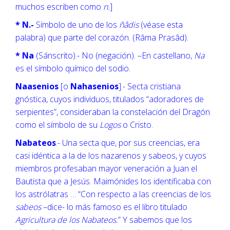
muchos escriben como
n.
]
* N.-
Símbolo de uno de los
ñâdis
(véase esta
palabra) que parte del corazón. (Râma Prasâd).
* Na
(Sánscrito).- No (negación). –En castellano,
Na
es el símbolo químico del sodio.
Naasenios
[o
Nahasenios
].- Secta cristiana
gnóstica, cuyos individuos, titulados “adoradores de
serpientes”, consideraban la constelación del Dragón
como el símbolo de su
Logos
o Cristo.
Nabateos
.- Una secta que, por sus creencias, era
casi idéntica a la de los nazarenos y sabeos, y cuyos
miembros profesaban mayor veneración a Juan el
Bautista que a Jesús. Maimónides los identificaba con
los astrólatras … “Con respecto a las creencias de los
sabeos
–dice- lo más famoso es el libro titulado
Agricultura de los Nabateos.
” Y sabemos que los