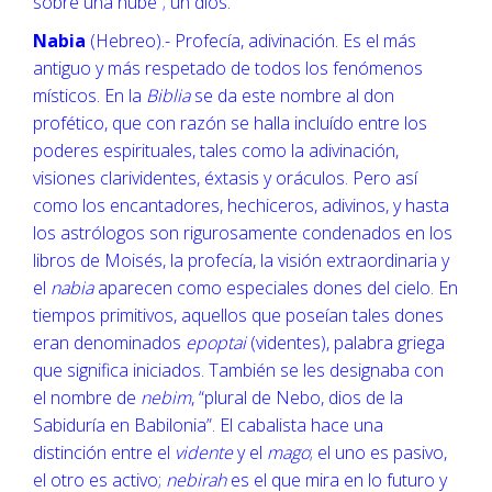
sobre una nube”; un dios.
Nabia
(Hebreo).- Profecía, adivinación. Es el más
antiguo y más respetado de todos los fenómenos
místicos. En la
Biblia
se da este nombre al don
profético, que con razón se halla incluído entre los
poderes espirituales, tales como la adivinación,
visiones clarividentes, éxtasis y oráculos. Pero así
como los encantadores, hechiceros, adivinos, y hasta
los astrólogos son rigurosamente condenados en los
libros de Moisés, la profecía, la visión extraordinaria y
el
nabia
aparecen como especiales dones del cielo. En
tiempos primitivos, aquellos que poseían tales dones
eran denominados
epoptai
(videntes), palabra griega
que significa iniciados. También se les designaba con
el nombre de
nebim
, “plural de Nebo, dios de la
Sabiduría en Babilonia”. El cabalista hace una
distinción entre el
vidente
y el
mago
; el uno es pasivo,
el otro es activo;
nebirah
es el que mira en lo futuro y