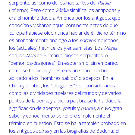
serpiente, así como de los habitantes del
Pâtâla
(infierno). Pero como
Pâtâla
significa los antípodas y
era el nombre dado a América por los antiguos, que
conocían y visitaron aquel continente antes de que
Europa habiese oído nunca hablar de él, dicho término
es probablemente análogo a los
nagales
mejicanos,
los (actuales) hechiceros y ensalmistas. Los
Nâgas
son los
Nats
de Birmania, dioses-serpientes, o
“demonios-dragones”. En esoterismo, sin embargo,
como se ha dicho ya, éste es un sobrenombre
aplicado a los “hombres sabios” o adeptos. En la
China y el Tibet, los “Dragones” son considerados
como las divinidades tutelares del mundo y de varios
puntos de la tierra, y a dicha palabra se le ha dado la
significación de adeptos, yoguîs y
narjols
, a cuyo gran
saber y conocimiento se refiere simplemente el
término en cuestión. Esto se halla también probado en
los antiguos
sûtras
y en las biografías de Buddha. El