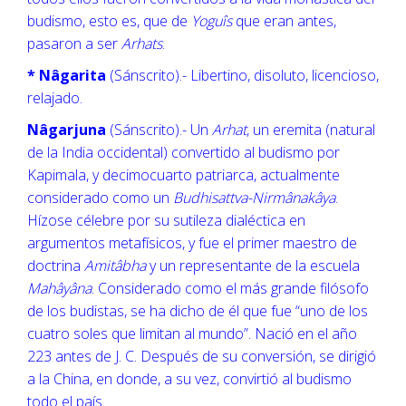
budismo, esto es, que de
Yoguîs
que eran antes,
pasaron a ser
Arhats
.
* Nâgarita
(Sánscrito).- Libertino, disoluto, licencioso,
relajado.
Nâgarjuna
(Sánscrito).- Un
Arhat
, un eremita (natural
de la India occidental) convertido al budismo por
Kapimala, y decimocuarto patriarca, actualmente
considerado como un
Budhisattva-Nirmânakâya
.
Hízose célebre por su sutileza dialéctica en
argumentos metafísicos, y fue el primer maestro de
doctrina
Amitâbha
y un representante de la escuela
Mahâyâna
. Considerado como el más grande filósofo
de los budistas, se ha dicho de él que fue “uno de los
cuatro soles que limitan al mundo”. Nació en el año
223 antes de J. C. Después de su conversión, se dirigió
a la China, en donde, a su vez, convirtió al budismo
todo el país.