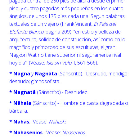
pagoda central de 250 pies de altura desde el primer
piso, y cuatro pagodas más pequeñas en los cuatro
ángulos, de unos 175 pies cada una. Segun palabras
textuales de un viajero (Frank Vincent,
El País del
Elefante Blanco
, página 209): “en estilo y belleza de
arquitectura, solidez de construcción, así como en lo
magnífico y primoroso de sus esculturas, el gran
Nagkon Wat no tiene superior ni seguramente rival
hoy día”. (Véase:
Isis sin Velo
, I, 561-566).
* Nagna
y
Nagnâta
(Sánscrito).- Desnudo; mendigo
desnudo; gimnosofista.
* Nagnatâ
(Sánscrito).- Desnudez.
* Nâhala
(Sánscrito).- Hombre de casta degradada o
bárbara.
* Nahas
.- Véase:
Nahash
.
* Nahasenios
.- Véase:
Naasenios
.