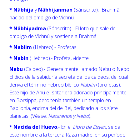
* Nâbhija
y
Nâbhijanman
(Sánscrito).- Brahmâ,
nacido del ombligo de Vichnú.
* Nâbhipadma
(Sánscrito).- El loto que sale del
ombligo de Vichnú y sostiene a Brahmâ.
* Nabiim
(Hebreo).- Profetas.
* Nabin
(Hebreo).- Profeta, vidente.
Nabu
(Caldeo).- Generalmente llamado Nebu o Nebo.
El dios de la sabiduría secreta de los caldeos, del cual
deriva el término hebreo bíblico
Nabiim
(profetas).
Este hijo de Anu e Ishtar era adorado principalmente
en Borsippa, pero tenía también un templo en
Babilonia, encima del de Bel, dedicado a los siete
planetas. (Véase:
Nazarenos y Nebo
).
* Nacida del Huevo
.- En el
Libro de Dzyan
, se da
este nombre a la tercera Raza madre, en su período