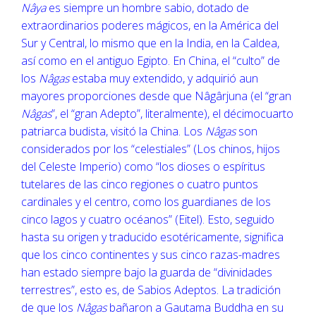
Nâya
es siempre un hombre sabio, dotado de
extraordinarios poderes mágicos, en la América del
Sur y Central, lo mismo que en la India, en la Caldea,
así como en el antiguo Egipto. En China, el “culto” de
los
Nâgas
estaba muy extendido, y adquirió aun
mayores proporciones desde que Nâgârjuna (el “gran
Nâgas
”, el “gran Adepto”, literalmente), el décimocuarto
patriarca budista, visitó la China. Los
Nâgas
son
considerados por los “celestiales” (Los chinos, hijos
del Celeste Imperio) como “los dioses o espíritus
tutelares de las cinco regiones o cuatro puntos
cardinales y el centro, como los guardianes de los
cinco lagos y cuatro océanos” (Eitel). Esto, seguido
hasta su origen y traducido esotéricamente, significa
que los cinco continentes y sus cinco razas-madres
han estado siempre bajo la guarda de “divinidades
terrestres”, esto es, de Sabios Adeptos. La tradición
de que los
Nâgas
bañaron a Gautama Buddha en su