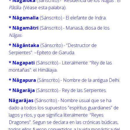
* Nâgaloka
(Sánscrito).- “Residencia de los
Nâgas
”. El
Pâtâla
. (Véase esta palabra).
* Nâgamalla
(Sánscrito).- El elefante de Indra.
* Nâgamâtri
(Sánscrito).- Manasâ, diosa de los
Nâgas
.
* Nâgântaka
(Sánscrito).- “Destructor de
Serpientes”. –Epíteto de Garuda.
* Nagapati
(Sánscrito).- Literalmente: “Rey de las
montañas”: el Himâlaya.
* Nâgapura
(Sánscrito).- Nombre de la antigua Delhi.
* Nâgarâja
(Sánscrito).- Rey de las Serpientes.
Nâgarâjas
(Sánscrito).- Nombre usual que se ha
dado a todos los supuestos “espíritus guardianes” de
lagos y ríos, y que significa literalmente: “Reyes
Dragones”. Segun se declara en las crónicas búdicas,
todos ellos fueron convertidos a la vida monástica del