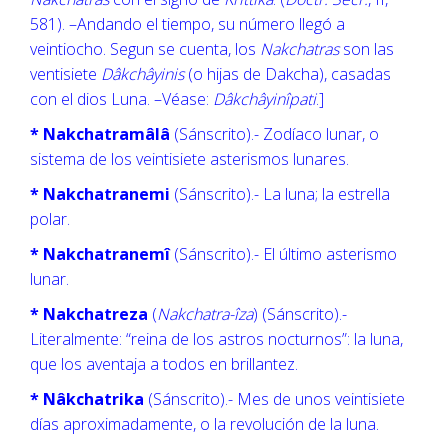
581). –Andando el tiempo, su número llegó a
veintiocho. Segun se cuenta, los
Nakchatras
son las
ventisiete
Dâkchâyinis
(o hijas de Dakcha), casadas
con el dios Luna. –Véase:
Dâkchâyinîpati
.]
* Nakchatramâlâ
(Sánscrito).- Zodíaco lunar, o
sistema de los veintisiete asterismos lunares.
* Nakchatranemi
(Sánscrito).- La luna; la estrella
polar.
* Nakchatranemî
(Sánscrito).- El último asterismo
lunar.
* Nakchatreza
(
Nakchatra-îza
) (Sánscrito).-
Literalmente: “reina de los astros nocturnos”: la luna,
que los aventaja a todos en brillantez.
* Nâkchatrika
(Sánscrito).- Mes de unos veintisiete
días aproximadamente, o la revolución de la luna.