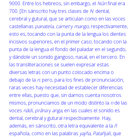
9000. Entre los hebreos, sin embargo, el
Nûn
final era
700. [En sánscrito hay tres clases de
N
: dental,
cerebral y gutural, que se articulan como en las voces
castellanas
panatela, carnet
y
mango
, respectivamente,
esto es, tocando con la punta de la lengua los dientes
incisivos superiores, en el primer caso; tocando con la
punta de la lengua el fondo del paladar en el segundo,
y dándole un sonido gangoso, nasal, en el tercero. En
las transliteraciones se suelen expresar estas
diversas letras con un punto colocado encima o
debajo de la
n
; pero, para los fines de pronunciación,
raras veces hay necesidad de establecer diferencias
entre ellas, puesto que, sin darnos cuenta nosotros
mismos, pronunciamos de un modo distinto la
n
de las
voces
nâdi
,
prâna
y
anga
, en las cuales el sonido es
dental, cerebral y gutural respectivamente. Hay,
además, en sánscrito, otra letra equivalente a la
ñ
española, como en las palabras
yajña, Patañjali,
que