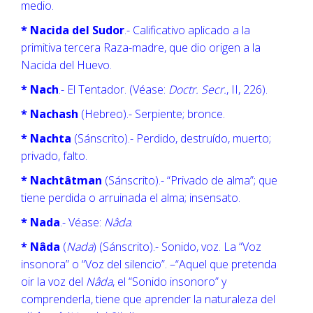
medio.
* Nacida del Sudor
.- Calificativo aplicado a la
primitiva tercera Raza-madre, que dio origen a la
Nacida del Huevo.
* Nach
.- El Tentador. (Véase:
Doctr. Secr.
, II, 226).
* Nachash
(Hebreo).- Serpiente; bronce.
* Nachta
(Sánscrito).- Perdido, destruído, muerto;
privado, falto.
* Nachtâtman
(Sánscrito).- “Privado de alma”; que
tiene perdida o arruinada el alma; insensato.
* Nada
.- Véase:
Nâda
.
* Nâda
(
Nada
) (Sánscrito).- Sonido, voz. La “Voz
insonora” o “Voz del silencio”. –“Aquel que pretenda
oir la voz del
Nâda
, el “Sonido insonoro” y
comprenderla, tiene que aprender la naturaleza del