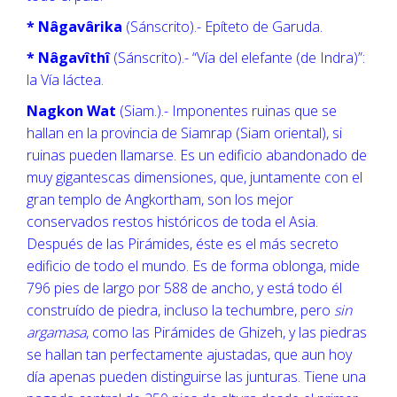
* Nâgavârika
(Sánscrito).- Epíteto de Garuda.
* Nâgavîthî
(Sánscrito).- “Vía del elefante (de Indra)”:
la Vía láctea.
Nagkon Wat
(Siam.).- Imponentes ruinas que se
hallan en la provincia de Siamrap (Siam oriental), si
ruinas pueden llamarse. Es un edificio abandonado de
muy gigantescas dimensiones, que, juntamente con el
gran templo de Angkortham, son los mejor
conservados restos históricos de toda el Asia.
Después de las Pirámides, éste es el más secreto
edificio de todo el mundo. Es de forma oblonga, mide
796 pies de largo por 588 de ancho, y está todo él
construído de piedra, incluso la techumbre, pero
sin
argamasa
, como las Pirámides de Ghizeh, y las piedras
se hallan tan perfectamente ajustadas, que aun hoy
día apenas pueden distinguirse las junturas. Tiene una