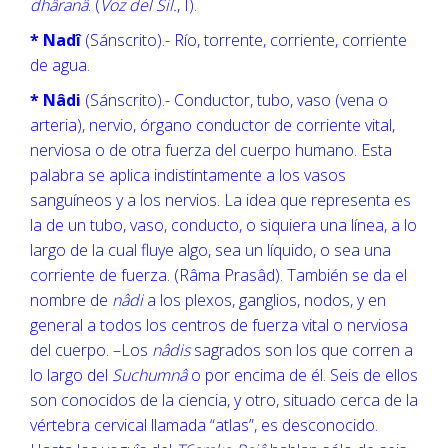
dhâranâ
. (
Voz del Sil.
, I).
* Nadî
(Sánscrito).- Río, torrente, corriente, corriente
de agua.
* Nâdi
(Sánscrito).- Conductor, tubo, vaso (vena o
arteria), nervio, órgano conductor de corriente vital,
nerviosa o de otra fuerza del cuerpo humano. Esta
palabra se aplica indistintamente a los vasos
sanguíneos y a los nervios. La idea que representa es
la de un tubo, vaso, conducto, o siquiera una línea, a lo
largo de la cual fluye algo, sea un líquido, o sea una
corriente de fuerza. (Râma Prasâd). También se da el
nombre de
nâdi
a los plexos, ganglios, nodos, y en
general a todos los centros de fuerza vital o nerviosa
del cuerpo. –Los
nâdis
sagrados son los que corren a
lo largo del
Suchumnâ
o por encima de él. Seis de ellos
son conocidos de la ciencia, y otro, situado cerca de la
vértebra cervical llamada “atlas”, es desconocido.