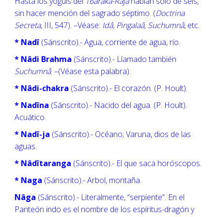
Hasta los yoguîs del
T6araka-Rajâ
hablan sólo de seis,
sin hacer mención del sagrado séptimo. (
Doctrina
Secreta
, III, 547). –Véase:
Idâ, Pingalaâ, Suchumnâ
, etc.
* Nadî
(Sánscrito).- Agua, corriente de agua, río.
* Nâdi Brahma
(Sánscrito).- Llamado también
Suchumnâ
. –(Véase esta palabra).
* Nâdi-chakra
(Sánscrito).- El corazón. (P. Hoult).
* Nadîna
(Sánscrito).- Nacido del agua. (P. Hoult).
Acuático.
* Nadî-ja
(Sánscrito).- Océano; Varuna, dios de las
aguas.
* Nâdîtaranga
(Sánscrito).- El que saca horóscopos.
* Naga
(Sánscrito).- Arbol, montaña.
Nâga
(Sánscrito).- Literalmente, “serpiente”. En el
Panteón indo es el nombre de los espíritus-dragón y