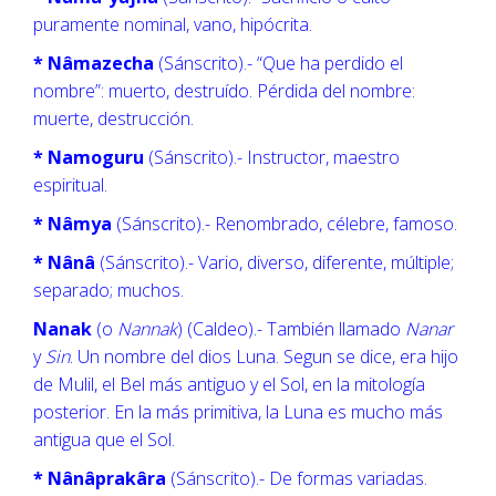
puramente nominal, vano, hipócrita.
* Nâmazecha
(Sánscrito).- “Que ha perdido el
nombre”: muerto, destruído. Pérdida del nombre:
muerte, destrucción.
* Namoguru
(Sánscrito).- Instructor, maestro
espiritual.
* Nâmya
(Sánscrito).- Renombrado, célebre, famoso.
* Nânâ
(Sánscrito).- Vario, diverso, diferente, múltiple;
separado; muchos.
Nanak
(o
Nannak
) (Caldeo).- También llamado
Nanar
y
Sin
. Un nombre del dios Luna. Segun se dice, era hijo
de Mulil, el Bel más antiguo y el Sol, en la mitología
posterior. En la más primitiva, la Luna es mucho más
antigua que el Sol.
* Nânâprakâra
(Sánscrito).- De formas variadas.