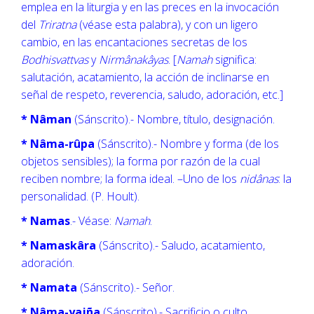
emplea en la liturgia y en las preces en la invocación
del
Triratna
(véase esta palabra), y con un ligero
cambio, en las encantaciones secretas de los
Bodhisvattvas
y
Nirmânakâyas
. [
Namah
significa:
salutación, acatamiento, la acción de inclinarse en
señal de respeto, reverencia, saludo, adoración, etc.]
* Nâman
(Sánscrito).- Nombre, título, designación.
* Nâma-rûpa
(Sánscrito).- Nombre y forma (de los
objetos sensibles); la forma por razón de la cual
reciben nombre; la forma ideal. –Uno de los
nidânas
: la
personalidad. (P. Hoult).
* Namas
.- Véase:
Namah
.
* Namaskâra
(Sánscrito).- Saludo, acatamiento,
adoración.
* Namata
(Sánscrito).- Señor.
* Nâma-yajña
(Sánscrito).- Sacrificio o culto