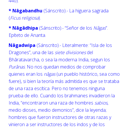
440).
* Nâgabandhu
(Sánscrito).- La higuera sagrada
(
Ficus religiosa
).
* Nâgâdhipa
(Sánscrito).- “Señor de los
Nâgas
”.
Epíteto de Ananta.
Nâgadwipa
(Sánscrito).- Literalmente: “Isla de los
Dragones”, una de las
siete divisiones
del
Bhâratavarcha, o sea la moderna India, segun los
Purânas
. No nos quedan medios de comprobar
quienes eran los
nâgas
(un pueblo histórico, sea como
fuere), si bien la teoría más admitida es que se trataba
de una raza escítica. Pero no tenemos ninguna
prueba de ello. Cuando los brahmanes invadieron la
India, “encontraron una raza de hombres
sabios
,
medio dioses, medio demonios”, dice la leyenda;
hombres que fueron instructores de otras razas y
vinieron a ser instructores de los indos y de los