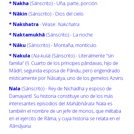
* Nakha
(Sánscrito).- Uña; parte, porción.
* Nâkin
(Sánscrito).- Dios del cielo.
* Nakshatra
.- Véase:
Nakchatra
.
* Naktamukhâ
(Sánscrito).- La noche.
* Nâku
(Sánscrito).- Montaña, montículo.
* Nakula
(
Na-kula
) (Sánscrito).- Literalmente “sin
familia” (!). Cuarto de los príncipes pândavas, hijo de
Mâdrî, segunda esposa de Pându, pero engendrado
místicamente por Nâsatya, uno de los gemelos Azvins.
Nala
(Sánscrito).- Rey de Nichadha y esposo de
Damayantî. Su historia constituye uno de los más
interesantes episodios del
Mahâbhârata
. Nala es
también el nombre de un jefe de monos, que militaba
en el ejército de Râma, y cuya historia se relata en el
Râmâyana
.