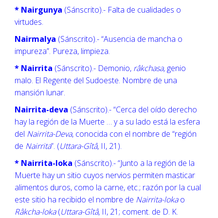
* Nairgunya
(Sánscrito).- Falta de cualidades o
virtudes.
Nairmalya
(Sánscrito).- “Ausencia de mancha o
impureza”. Pureza, limpieza.
* Nairrita
(Sánscrito).- Demonio,
râkchasa,
genio
malo. El Regente del Sudoeste. Nombre de una
mansión lunar.
Nairrita-deva
(Sánscrito).- “Cerca del oído derecho
hay la región de la Muerte … y a su lado está la esfera
del
Nairrita-Deva
, conocida con el nombre de “región
de
Nairrita
”. (
Uttara-Gîtâ
, II, 21).
* Nairrita-loka
(Sánscrito).- “Junto a la región de la
Muerte hay un sitio cuyos nervios permiten masticar
alimentos duros, como la carne, etc.; razón por la cual
este sitio ha recibido el nombre de
Nairrita-loka
o
Râkcha-loka
(
Uttara-Gîtâ
, II, 21; coment. de D. K.