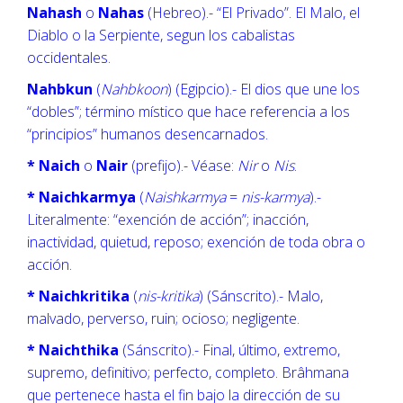
Nahash
o
Nahas
(Hebreo).- “El Privado”. El Malo, el
Diablo o la Serpiente, segun los cabalistas
occidentales.
Nahbkun
(
Nahbkoon
) (Egipcio).- El dios que une los
“dobles”; término místico que hace referencia a los
“principios” humanos desencarnados.
* Naich
o
Nair
(prefijo).- Véase:
Nir
o
Nis
.
* Naichkarmya
(
Naishkarmya
=
nis-karmya
).-
Literalmente: “exención de acción”; inacción,
inactividad, quietud, reposo; exención de toda obra o
acción.
* Naichkritika
(
nis-kritika
) (Sánscrito).- Malo,
malvado, perverso, ruin; ocioso; negligente.
* Naichthika
(Sánscrito).- Final, último, extremo,
supremo, definitivo; perfecto, completo. Brâhmana
que pertenece hasta el fin bajo la dirección de su