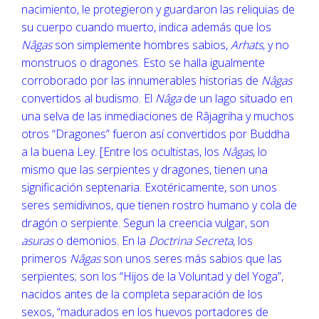
nacimiento, le protegieron y guardaron las reliquias de
su cuerpo cuando muerto, indica además que los
Nâgas
son simplemente hombres sabios,
Arhats
, y no
monstruos o dragones. Esto se halla igualmente
corroborado por las innumerables historias de
Nâgas
convertidos al budismo. El
Nâga
de un lago situado en
una selva de las inmediaciones de Râjagriha y muchos
otros “Dragones” fueron así convertidos por Buddha
a la buena Ley. [Entre los ocultistas, los
Nâgas
, lo
mismo que las serpientes y dragones, tienen una
significación septenaria. Exotéricamente, son unos
seres semidivinos, que tienen rostro humano y cola de
dragón o serpiente. Segun la creencia vulgar, son
asuras
o demonios. En la
Doctrina Secreta
, los
primeros
Nâgas
son unos seres más sabios que las
serpientes; son los “Hijos de la Voluntad y del Yoga”,
nacidos antes de la completa separación de los
sexos, “madurados en los huevos portadores de