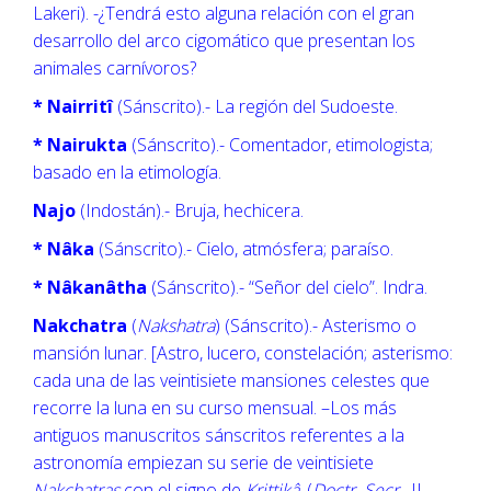
Lakeri). -¿Tendrá esto alguna relación con el gran
desarrollo del arco cigomático que presentan los
animales carnívoros?
* Nairritî
(Sánscrito).- La región del Sudoeste.
* Nairukta
(Sánscrito).- Comentador, etimologista;
basado en la etimología.
Najo
(Indostán).- Bruja, hechicera.
* Nâka
(Sánscrito).- Cielo, atmósfera; paraíso.
* Nâkanâtha
(Sánscrito).- “Señor del cielo”. Indra.
Nakchatra
(
Nakshatra
) (Sánscrito).- Asterismo o
mansión lunar. [Astro, lucero, constelación; asterismo:
cada una de las veintisiete mansiones celestes que
recorre la luna en su curso mensual. –Los más
antiguos manuscritos sánscritos referentes a la
astronomía empiezan su serie de veintisiete
Nakchatras
con el signo de
Krittikâ
. (
Doctr. Secr.
, II,