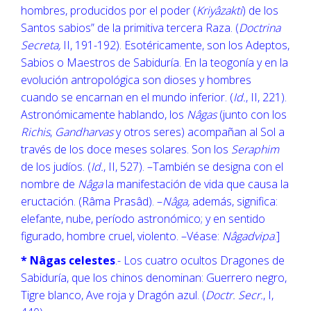
hombres, producidos por el poder (
Kriyâzakti
) de los
Santos sabios” de la primitiva tercera Raza. (
Doctrina
Secreta,
II, 191-192). Esotéricamente, son los Adeptos,
Sabios o Maestros de Sabiduría. En la teogonía y en la
evolución antropológica son dioses y hombres
cuando se encarnan en el mundo inferior. (
Id.
, II, 221).
Astronómicamente hablando, los
Nâgas
(junto con los
Richis
,
Gandharvas
y otros seres) acompañan al Sol a
través de los doce meses solares. Son los
Seraphim
de los judíos. (
Id.
, II, 527). –También se designa con el
nombre de
Nâga
la manifestación de vida que causa la
eructación. (Râma Prasâd). –
Nâga,
además, significa:
elefante, nube, período astronómico; y en sentido
figurado, hombre cruel, violento. –Véase:
Nâgadvipa
.]
* Nâgas celestes
.- Los cuatro ocultos Dragones de
Sabiduría, que los chinos denominan: Guerrero negro,
Tigre blanco, Ave roja y Dragón azul. (
Doctr. Secr.
, I,