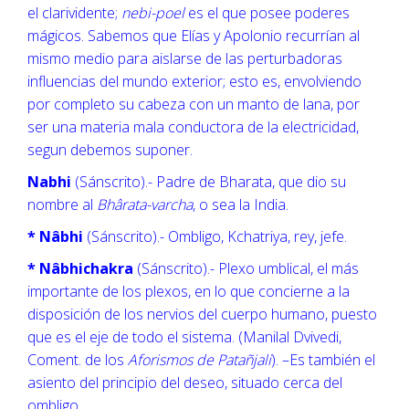
el clarividente;
nebi-poel
es el que posee poderes
mágicos. Sabemos que Elías y Apolonio recurrían al
mismo medio para aislarse de las perturbadoras
influencias del mundo exterior; esto es, envolviendo
por completo su cabeza con un manto de lana, por
ser una materia mala conductora de la electricidad,
segun debemos suponer.
Nabhi
(Sánscrito).- Padre de Bharata, que dio su
nombre al
Bhârata-varcha
, o sea la India.
* Nâbhi
(Sánscrito).- Ombligo, Kchatriya, rey, jefe.
* Nâbhichakra
(Sánscrito).- Plexo umblical, el más
importante de los plexos, en lo que concierne a la
disposición de los nervios del cuerpo humano, puesto
que es el eje de todo el sistema. (Manilal Dvivedi,
Coment. de los
Aforismos de Patañjali
). –Es también el
asiento del principio del deseo, situado cerca del
ombligo.