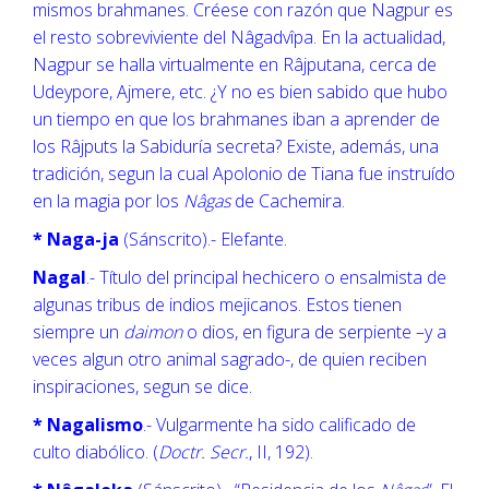
mismos brahmanes. Créese con razón que Nagpur es
el resto sobreviviente del Nâgadvîpa. En la actualidad,
Nagpur se halla virtualmente en Râjputana, cerca de
Udeypore, Ajmere, etc. ¿Y no es bien sabido que hubo
un tiempo en que los brahmanes iban a aprender de
los Râjputs la Sabiduría secreta? Existe, además, una
tradición, segun la cual Apolonio de Tiana fue instruído
en la magia por los
Nâgas
de Cachemira.
* Naga-ja
(Sánscrito).- Elefante.
Nagal
.- Título del principal hechicero o ensalmista de
algunas tribus de indios mejicanos. Estos tienen
siempre un
daimon
o dios, en figura de serpiente –y a
veces algun otro animal sagrado-, de quien reciben
inspiraciones, segun se dice.
* Nagalismo
.- Vulgarmente ha sido calificado de
culto diabólico. (
Doctr. Secr.
, II, 192).