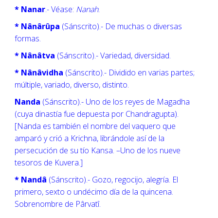
* Nanar
.- Véase:
Nanah
.
* Nânârûpa
(Sánscrito).- De muchas o diversas
formas.
* Nânâtva
(Sánscrito).- Variedad, diversidad.
* Nânâvidha
(Sánscrito).- Dividido en varias partes;
múltiple, variado, diverso, distinto.
Nanda
(Sánscrito).- Uno de los reyes de Magadha
(cuya dinastía fue depuesta por Chandragupta).
[Nanda es también el nombre del vaquero que
amparó y crió a Krichna, librándole así de la
persecución de su tío Kansa. –Uno de los nueve
tesoros de Kuvera.]
* Nandâ
(Sánscrito).- Gozo, regocijo, alegría. El
primero, sexto o undécimo día de la quincena.
Sobrenombre de Pârvatî.