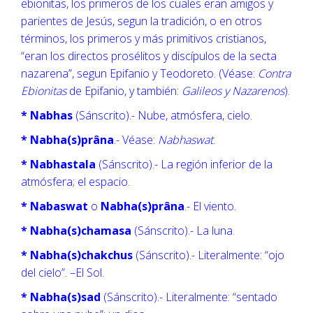
ebionitas, los primeros de los cuales eran amigos y
parientes de Jesús, segun la tradición, o en otros
términos, los primeros y más primitivos cristianos,
“eran los directos prosélitos y discípulos de la secta
nazarena”, segun Epifanio y Teodoreto. (Véase:
Contra
Ebionitas
de Epifanio, y también:
Galileos y Nazarenos
).
* Nabhas
(Sánscrito).- Nube, atmósfera, cielo.
* Nabha(s)prâna
.- Véase:
Nabhaswat
.
* Nabhastala
(Sánscrito).- La región inferior de la
atmósfera; el espacio.
* Nabaswat
o
Nabha(s)prâna
.- El viento.
* Nabha(s)chamasa
(Sánscrito).- La luna.
* Nabha(s)chakchus
(Sánscrito).- Literalmente: “ojo
del cielo”. –El Sol.
* Nabha(s)sad
(Sánscrito).- Literalmente: “sentado